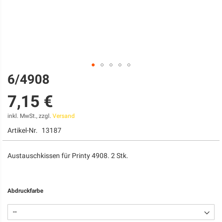
6/4908
Zum
Anfang
7,15 €
der
Bildgalerie
springen
inkl. MwSt., zzgl.
Versand
Artikel-Nr.
13187
Austauschkissen für Printy 4908. 2 Stk.
Abdruckfarbe