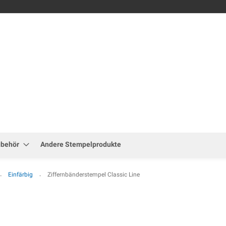
Zum
Inhalt
springen
ubehör
Andere Stempelprodukte
Einfärbig
Ziffernbänderstempel Classic Line