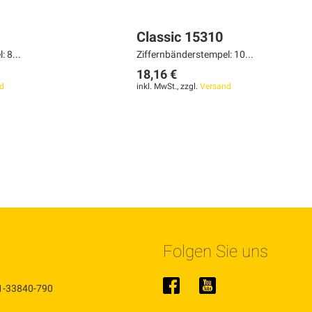
Classic 15310
 8...
Ziffernbänderstempel: 10...
18,16 €
d
inkl. MwSt., zzgl.
Versand
Seite
ite
iter
Folgen Sie uns
1-33840-790