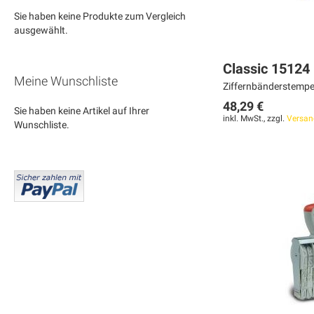
Sie haben keine Produkte zum Vergleich
ausgewählt.
Classic 15124
Meine Wunschliste
Ziffernbänderstempel:
48,29 €
Sie haben keine Artikel auf Ihrer
inkl. MwSt., zzgl.
Versan
Wunschliste.
In den Warenkorb
In den Warenkorb
In den Warenkorb
MERKEN
MERKEN
MERKEN
ZUR
ZUR
ZUR
VERGLEICHSLISTE
VERGLEICHSLISTE
VERGLEICHSLISTE
HINZUFÜGEN
HINZUFÜGEN
HINZUFÜGEN