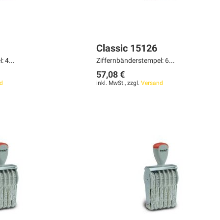
Classic 15126
 4...
Ziffernbänderstempel: 6...
57,08 €
d
inkl. MwSt., zzgl.
Versand