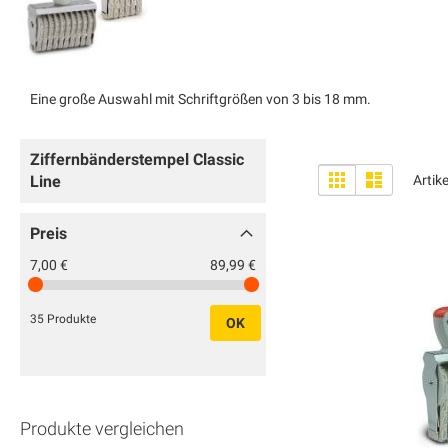
Eine große Auswahl mit Schriftgrößen von 3 bis 18 mm.
Ziffernbänderstempel Classic
Anzeigen
Liste
Liste
Line
Artik
als
Preis
7,00 €
89,99 €
35 Produkte
OK
Produkte vergleichen