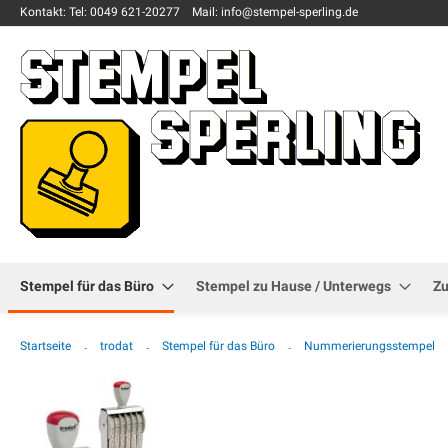
Kontakt:
Tel: 0049
621-20277
Mail: info
@stempel-sperling.de
Stempel für das Büro
Stempel zu Hause / Unterwegs
Z
Startseite
trodat
Stempel für das Büro
Nummerierungsstempel