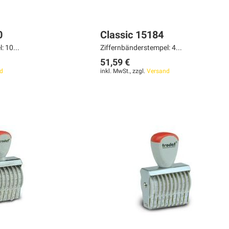
0
Classic 15184
: 10...
Ziffernbänderstempel: 4...
51,59 €
d
inkl. MwSt., zzgl.
Versand