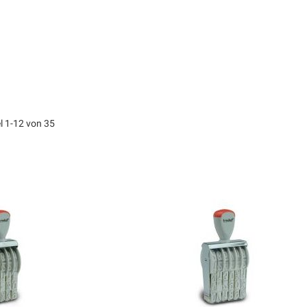
el
1
-
12
von
35