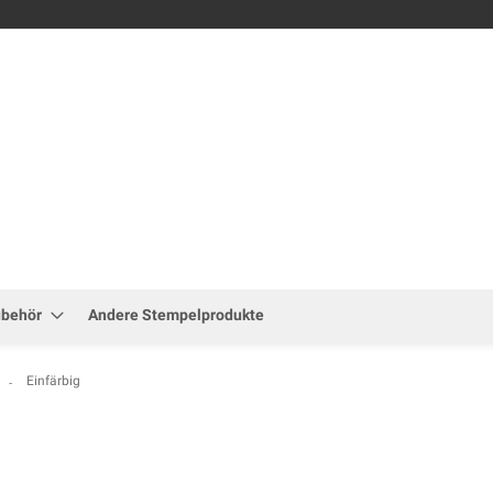
Zum
Inhalt
springen
ubehör
Andere Stempelprodukte
Einfärbig