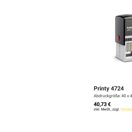
MERKEN
MERKEN
MERKEN
ZUR
ZUR
ZUR
VERGLEICHSLISTE
VERGLEICHSLISTE
VERGLEICHSLISTE
HINZUFÜGEN
HINZUFÜGEN
HINZUFÜGEN
Printy 4724
Abdruckgröße: 40 x 4
40,73 €
inkl. MwSt., zzgl.
Versan
Weiter
Weiter
Weiter
MERKEN
MERKEN
MERKEN