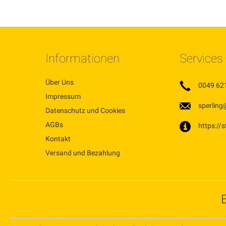
VERGLEICHSLISTE
VERGLEICHSLISTE
VERGLEICHSLISTE
HINZUFÜGEN
HINZUFÜGEN
HINZUFÜGEN
Informationen
Services
Über Uns
0049 62
Impressum
sperling
Datenschutz und Cookies
AGBs
https://
Kontakt
Versand und Bezahlung