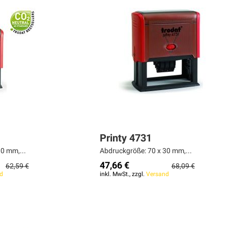
Printy 4731
0 mm,...
Abdruckgröße: 70 x 30 mm,...
47,66 €
62,59 €
68,09 €
d
inkl. MwSt., zzgl.
Versand