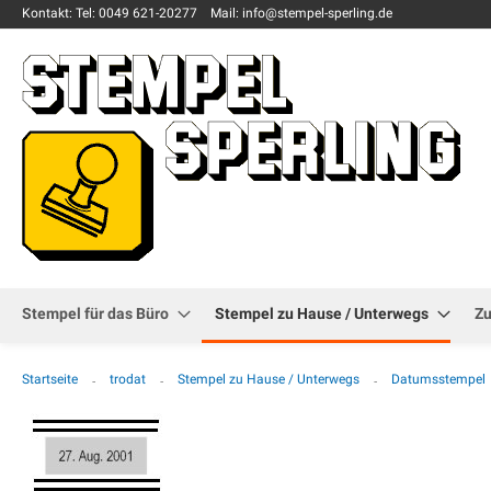
Kontakt:
Tel: 0049
621-20277
Mail: info
@stempel-sperling.de
Stempel für das Büro
Stempel zu Hause / Unterwegs
Z
Startseite
trodat
Stempel zu Hause / Unterwegs
Datumsstempel