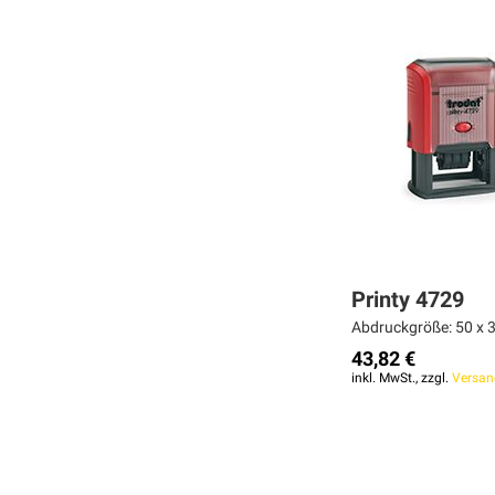
ZUR
ZUR
ZUR
VERGLEICHSLISTE
VERGLEICHSLISTE
VERGLEICHSLISTE
HINZUFÜGEN
HINZUFÜGEN
HINZUFÜGEN
Printy 4729
Abdruckgröße: 50 x 3
43,82 €
inkl. MwSt., zzgl.
Versan
Weiter
Weiter
Weiter
MERKEN
MERKEN
MERKEN
ZUR
ZUR