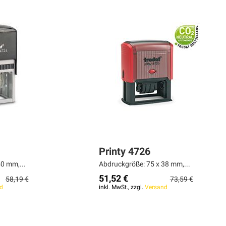
Printy 4726
0 mm,...
Abdruckgröße: 75 x 38 mm,...
51,52 €
58,19 €
73,59 €
d
inkl. MwSt., zzgl.
Versand