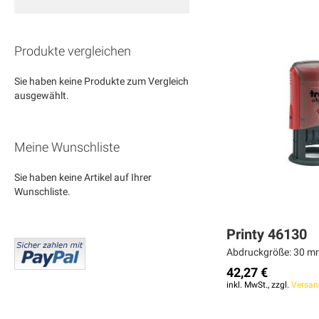
Produkte vergleichen
Sie haben keine Produkte zum Vergleich
ausgewählt.
Meine Wunschliste
Sie haben keine Artikel auf Ihrer
Wunschliste.
Printy 46130
Abdruckgröße: 30 mm
42,27 €
inkl. MwSt., zzgl.
Versan
Weiter
Weiter
Weiter