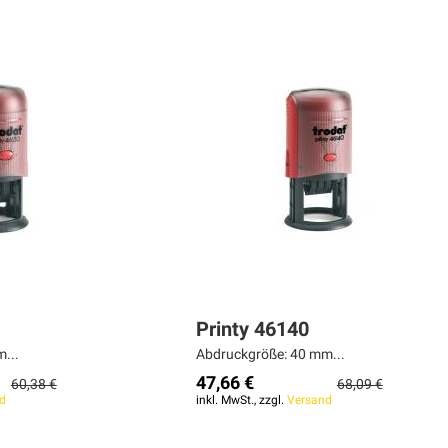
Printy 46140
...
Abdruckgröße: 40 mm...
47,66 €
60,38 €
68,09 €
d
inkl. MwSt., zzgl.
Versand