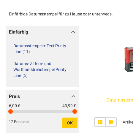
Einfärbige Datumsstempel für zu Hause oder unterwegs.
Einfärbig
Datumsstempel + Text Printy
Line
11
Datums- Ziffern- und
Wortbanddrehstempel Printy
Line
6
Preis
Datumsstempe
6,00 €
43,99 €
Anzeigen
Liste
Liste
Artik
17 Produkte
OK
als