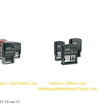
l + Text Printy Line
Datums- Ziffern- und
Wortbanddrehstempel Printy Line
el
1
-
12
von
17