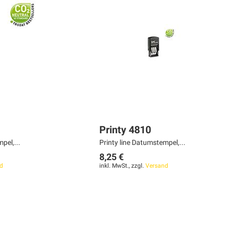
Printy 4810
pel,...
Printy line Datumstempel,...
8,25 €
d
inkl. MwSt., zzgl.
Versand
Seite