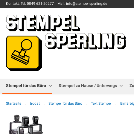
Kontakt:
Tel: 0049
621-20277
Mail: info
@stempel-sperling.de
Stempel für das Büro
Stempel zu Hause / Unterwegs
Z
Startseite
trodat
Stempel für das Büro
Text Stempel
Einfärb