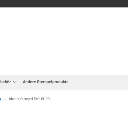
Zum
Inhalt
springen
ubehör
Andere Stempelprodukte
ig
Idealer Stempel für's BÜRO