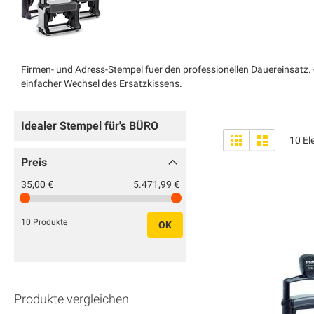
Firmen- und Adress-Stempel fuer den professionellen Dauereinsatz. -
einfacher Wechsel des Ersatzkissens.
Idealer Stempel für's BÜRO
Anzeigen
Liste
Liste
10
El
als
Preis
35,00 €
5.471,99 €
10 Produkte
OK
Produkte vergleichen