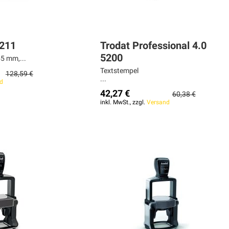
5211
Trodat Professional 4.0
5200
5 mm,...
Textstempel
128,59 €
...
d
42,27 €
60,38 €
inkl. MwSt., zzgl.
Versand