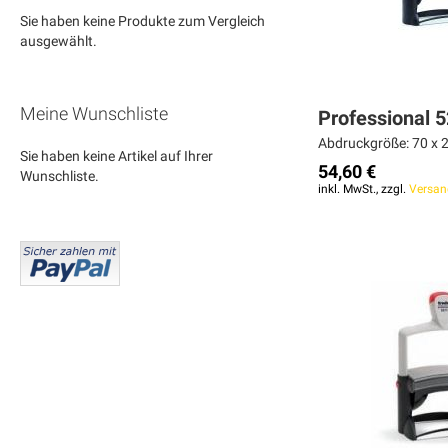
Sie haben keine Produkte zum Vergleich
ausgewählt.
Meine Wunschliste
Professional 
Abdruckgröße: 70 x 2
Sie haben keine Artikel auf Ihrer
54,60 €
Wunschliste.
inkl. MwSt., zzgl.
Versan
Weiter
Weiter
Weiter
MERKEN
MERKEN
MERKEN
ZUR
ZUR
ZUR
VERGLEICHSLISTE
VERGLEICHSLISTE
VERGLEICHSLISTE
HINZUFÜGEN
HINZUFÜGEN
HINZUFÜGEN