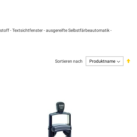
off - Textsichtfenster - ausgereifte Selbstfärbeautomatik -
Abs
Sortieren nach
sor