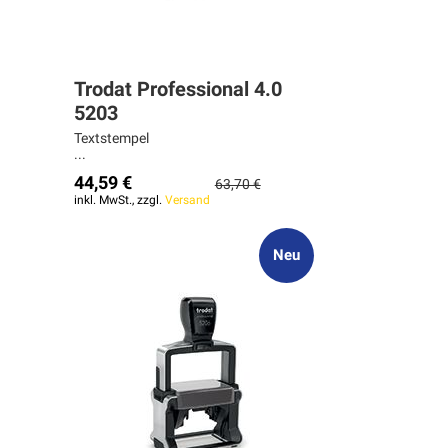
Trodat Professional 4.0
5203
Textstempel
...
44,59 €
63,70 €
inkl. MwSt., zzgl.
Versand
Neu