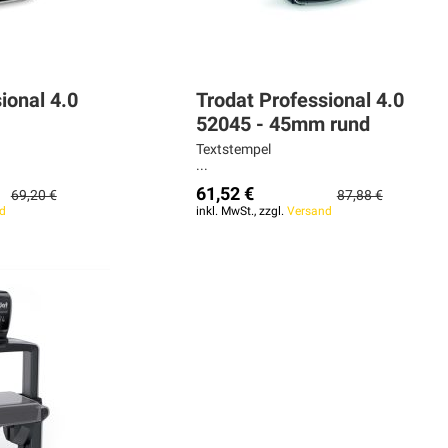
ional 4.0
Trodat Professional 4.0
52045 - 45mm rund
Textstempel
...
61,52 €
69,20 €
87,88 €
d
inkl. MwSt., zzgl.
Versand