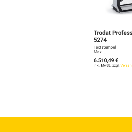
Trodat Profess
5274
Textstempel
Max....
6.510,49 €
inkl. MwSt., zzgl.
Versan
Weiter
MERKEN
ZUR
VERGLEICHSLISTE
HINZUFÜGEN