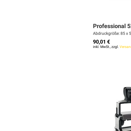
Professional 
Abdruckgröße: 85 x 5
90,01 €
inkl. MwSt., zzgl.
Versan
Weiter
MERKEN
Weiter
Weiter
ZUR
MERKEN
MERKEN
VERGLEICHSLISTE
ZUR
ZUR
HINZUFÜGEN
VERGLEICHSLISTE
VERGLEICHSLISTE
HINZUFÜGEN
HINZUFÜGEN