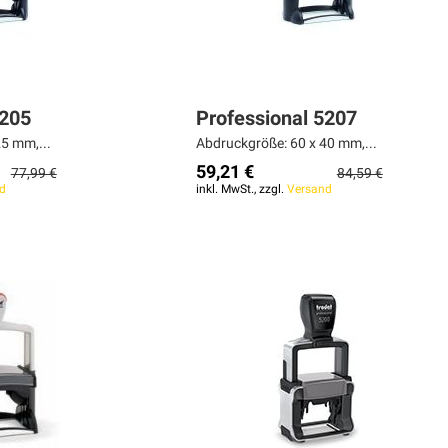
5205
Professional 5207
5 mm,...
Abdruckgröße: 60 x 40 mm,...
59,21 €
77,99 €
84,59 €
d
inkl. MwSt., zzgl.
Versand