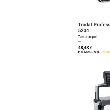
Trodat Profess
5204
Textstempel
...
48,43 €
inkl. MwSt., zzgl.
Versan
Weiter
Weiter
Weiter
MERKEN
MERKEN
MERKEN
ZUR
ZUR
ZUR
VERGLEICHSLISTE
VERGLEICHSLISTE
VERGLEICHSLISTE
HINZUFÜGEN
HINZUFÜGEN
HINZUFÜGEN