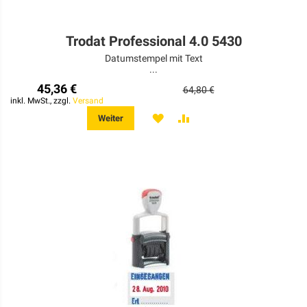
Trodat Professional 4.0 5430
Datumstempel mit Text
...
45,36 €
64,80 €
inkl. MwSt., zzgl.
Versand
MERKEN
ZUR
Weiter
VERGLEICHSLISTE
HINZUFÜGEN