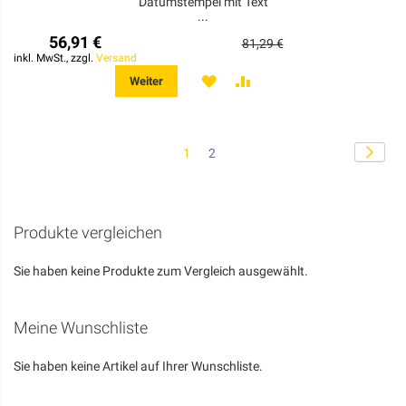
Datumstempel mit Text
...
56,91 €
81,29 €
inkl. MwSt., zzgl.
Versand
MERKEN
ZUR
Weiter
VERGLEICHSLISTE
HINZUFÜGEN
Seite
Seite
Weite
Sie
Seite
1
2
lesen
gerade
die
Seite
Produkte vergleichen
Sie haben keine Produkte zum Vergleich ausgewählt.
Meine Wunschliste
Sie haben keine Artikel auf Ihrer Wunschliste.