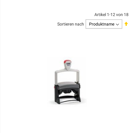
Artikel
1
-
12
von
18
Ab
Sortieren nach
so