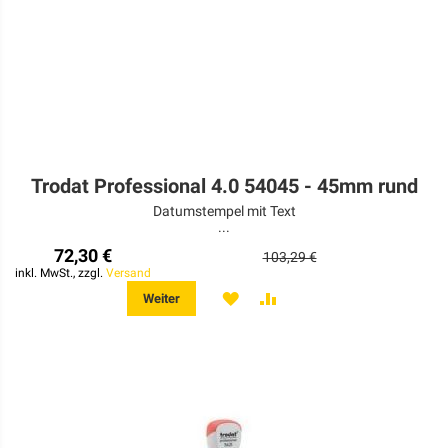
Trodat Professional 4.0 54045 - 45mm rund
Datumstempel mit Text
...
72,30 €
103,29 €
inkl. MwSt., zzgl.
Versand
MERKEN
ZUR
Weiter
VERGLEICHSLISTE
HINZUFÜGEN