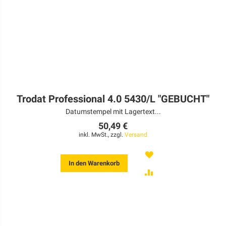
Trodat Professional 4.0 5430/L "GEBUCHT"
Datumstempel mit Lagertext...
50,49 €
inkl. MwSt., zzgl.
Versand
MERKEN
In den Warenkorb
ZUR
VERGLEICHSLISTE
HINZUFÜGEN