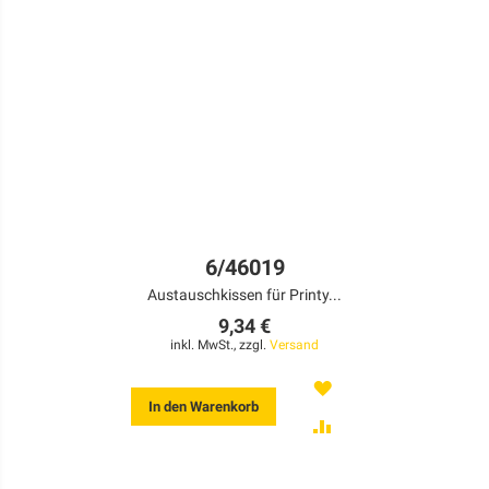
6/46019
Austauschkissen für Printy...
9,34 €
inkl. MwSt., zzgl.
Versand
MERKEN
In den Warenkorb
ZUR
VERGLEICHSLISTE