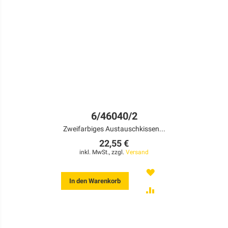
6/46040/2
Zweifarbiges Austauschkissen...
22,55 €
inkl. MwSt., zzgl.
Versand
MERKEN
In den Warenkorb
ZUR
VERGLEICHSLISTE
HINZUFÜGEN