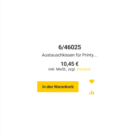
6/46025
Austauschkissen für Printy...
10,45 €
inkl. MwSt., zzgl.
Versand
MERKEN
In den Warenkorb
ZUR
VERGLEICHSLISTE
HINZUFÜGEN