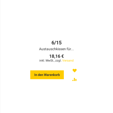
6/15
Austauschkissen für...
18,16 €
inkl. MwSt., zzgl.
Versand
MERKEN
In den Warenkorb
ZUR
VERGLEICHSLISTE
HINZUFÜGEN