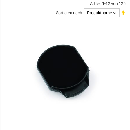
Artikel
1
-
12
von
125
Ab
Sortieren nach
so