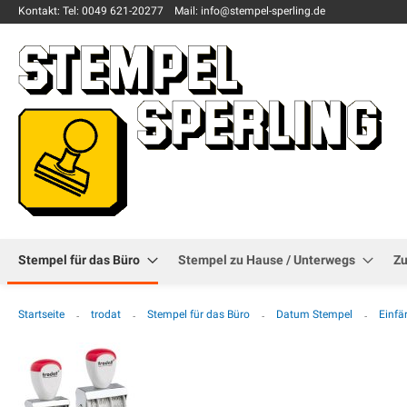
Kontakt:
Tel: 0049
621-20277
Mail: info
@stempel-sperling.de
Stempel für das Büro
Stempel zu Hause / Unterwegs
Z
Startseite
trodat
Stempel für das Büro
Datum Stempel
Einfä