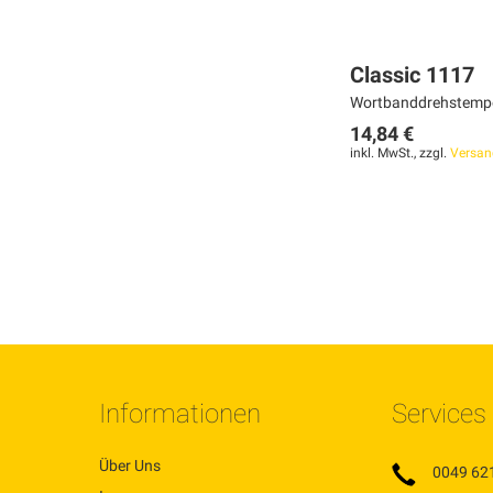
Classic 1117
Wortbanddrehstempel
14,84 €
inkl. MwSt., zzgl.
Versan
In den Warenkorb
MERKEN
ZUR
VERGLEICHSLISTE
HINZUFÜGEN
Informationen
Services
Über Uns
0049 62