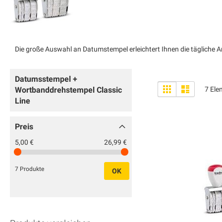
Die große Auswahl an Datumstempel erleichtert Ihnen die tägliche Ar
Datumsstempel +
Anzeigen
Liste
Liste
Wortbanddrehstempel Classic
7
Ele
als
Line
Preis
5,00 €
26,99 €
7 Produkte
OK