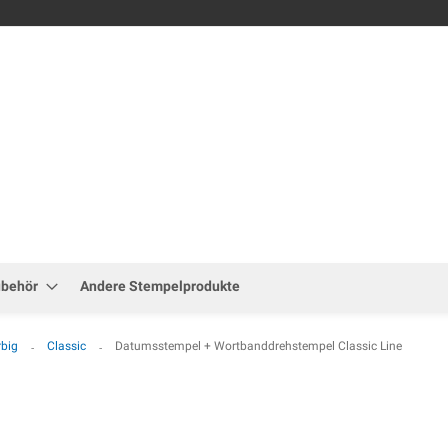
Zum
Inhalt
springen
ubehör
Andere Stempelprodukte
rbig
Classic
Datumsstempel + Wortbanddrehstempel Classic Line