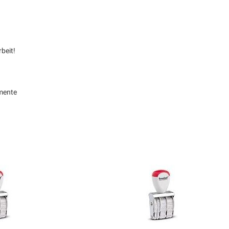
beit!
mente