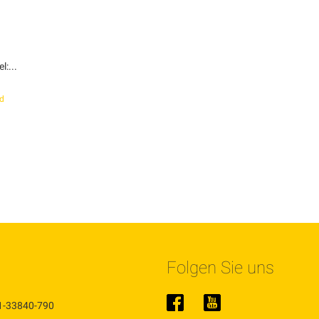
:...
d
Folgen Sie uns
1-33840-790