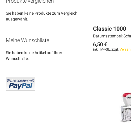
Produkte vergleichen
Sie haben keine Produkte zum Vergleich
ausgewählt.
Classic 1000
Datumsstempel: Schri
Meine Wunschliste
6,50 €
inkl. MwSt., zzgl.
Versan
Sie haben keine Artikel auf Ihrer
Wunschliste.
In den Warenkorb
In den Warenkorb
In den Warenkorb
MERKEN
MERKEN
MERKEN
ZUR
ZUR
ZUR
VERGLEICHSLISTE
VERGLEICHSLISTE
VERGLEICHSLISTE
HINZUFÜGEN
HINZUFÜGEN
HINZUFÜGEN