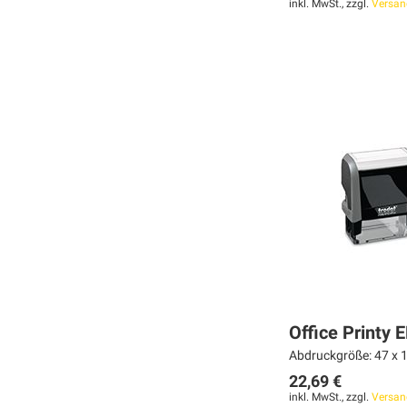
inkl. MwSt., zzgl.
Versan
In den Warenkorb
In den Warenkorb
In den Warenkorb
MERKEN
MERKEN
MERKEN
ZUR
ZUR
ZUR
VERGLEICHSLISTE
VERGLEICHSLISTE
VERGLEICHSLISTE
HINZUFÜGEN
HINZUFÜGEN
HINZUFÜGEN
Office Printy
Abdruckgröße: 47 x 1
22,69 €
inkl. MwSt., zzgl.
Versan