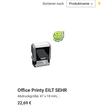
Abs
Sortieren nach
sor
Office Printy EILT SEHR
Abdruckgröße: 47 x 18 mm,...
22,69 €