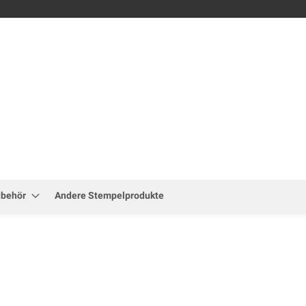
Zum
Inhalt
springen
ubehör
Andere Stempelprodukte