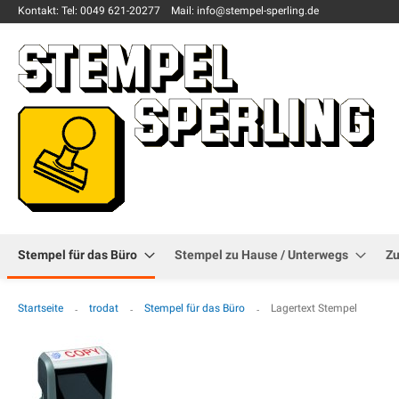
Kontakt:
Tel: 0049
621-20277
Mail: info
@stempel-sperling.de
Stempel für das Büro
Stempel zu Hause / Unterwegs
Z
Startseite
trodat
Stempel für das Büro
Lagertext Stempel