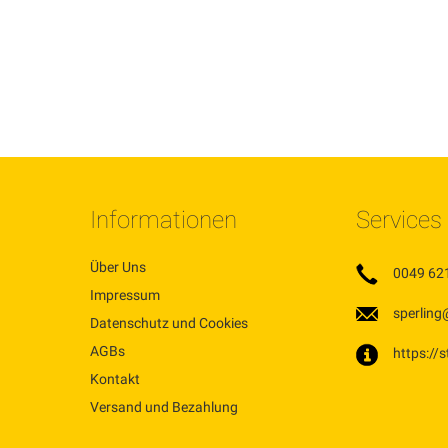
In den Warenkorb
MERKEN
ZUR
VERGLEICHSLISTE
HINZUFÜGEN
Informationen
Services
Über Uns
0049 62
Impressum
sperling
Datenschutz und Cookies
AGBs
https://
Kontakt
Versand und Bezahlung