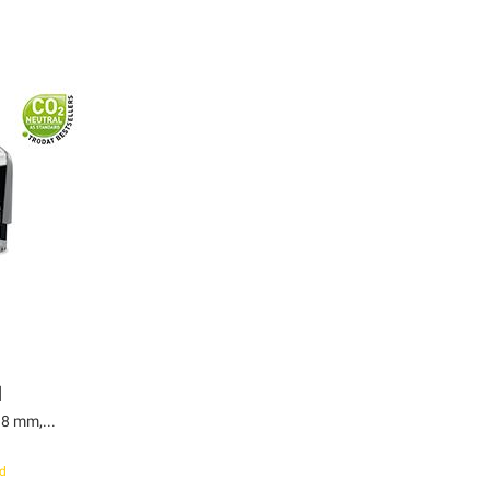
H
8 mm,...
d