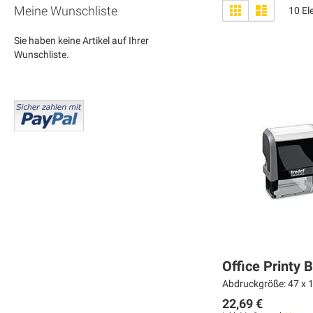
Anzeigen
Liste
Liste
Meine Wunschliste
10
El
als
Sie haben keine Artikel auf Ihrer
Wunschliste.
Office Printy
Abdruckgröße: 47 x 1
22,69 €