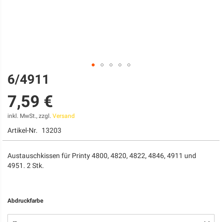
6/4911
Zum
Anfang
7,59 €
der
Bildgalerie
springen
inkl. MwSt., zzgl.
Versand
Artikel-Nr.
13203
Austauschkissen für Printy 4800, 4820, 4822, 4846, 4911 und
4951. 2 Stk.
Abdruckfarbe