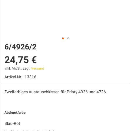
6/4926/2
Zum
Anfang
24,75 €
der
Bildgalerie
springen
inkl. MwSt., zzgl.
Versand
Artikel-Nr.
13316
Zweifarbiges Austauschkissen für Printy 4926 und 4726.
Abdruckfarbe
Blau-Rot