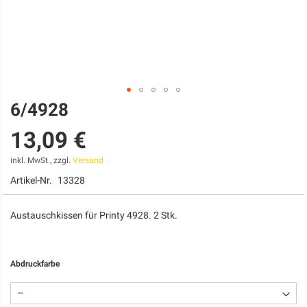
6/4928
Zum
Anfang
13,09 €
der
Bildgalerie
springen
inkl. MwSt., zzgl.
Versand
Artikel-Nr.
13328
Austauschkissen für Printy 4928. 2 Stk.
Abdruckfarbe