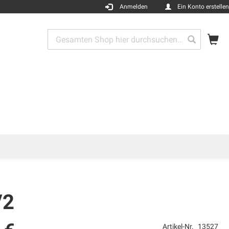
Anmelden
Ein Konto erstellen
Me
Search
Search
/2
Artikel-Nr.
13527