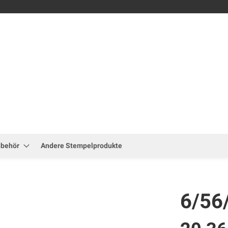
Zum
Inhalt
springen
ubehör
Andere Stempelprodukte
6/56