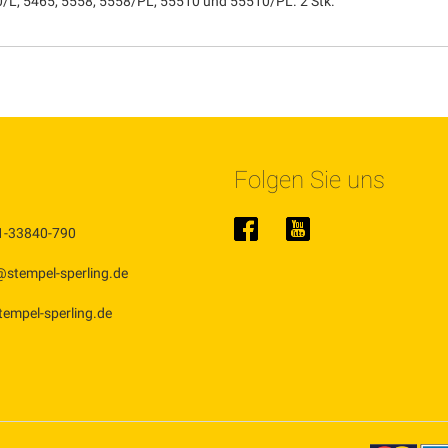
0/L, 5465, 5558, 5558/PL, 55510 und 55510/PL. 2 Stk.
Folgen Sie uns
1-33840-790
@stempel-sperling.de
stempel-sperling.de