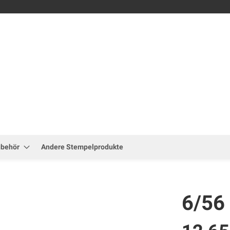
Zum
Inhalt
springen
ubehör
Andere Stempelprodukte
6/56