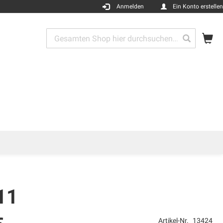
Anmelden
Ein Konto erstellen
Me
Search
Search
11
Artikel-Nr.
13424