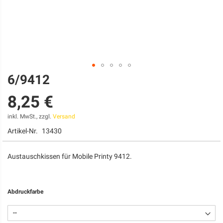
6/9412
Zum
Anfang
8,25 €
der
Bildgalerie
springen
inkl. MwSt., zzgl.
Versand
Artikel-Nr.
13430
Austauschkissen für Mobile Printy 9412.
Abdruckfarbe