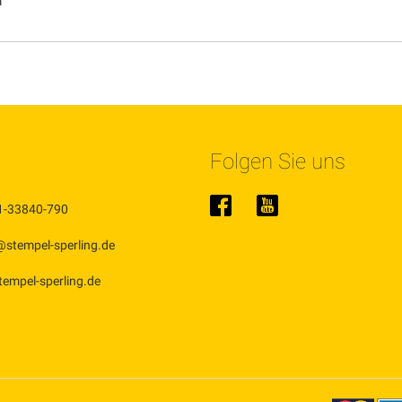
m
Folgen Sie uns
1-33840-790
@stempel-sperling.de
stempel-sperling.de