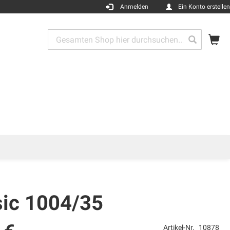
Anmelden
Ein Konto erstellen
Me
Search
Search
sic 1004/35
Artikel-Nr.
10878