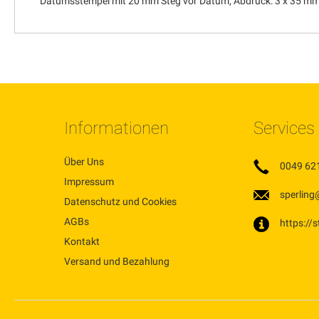
Datumsstempel mit 20 mm Steg vor Datum; Abdruck: 3 x 35 m
Informationen
Services
Über Uns
0049 62
Impressum
sperling
Datenschutz und Cookies
AGBs
https://
Kontakt
Versand und Bezahlung