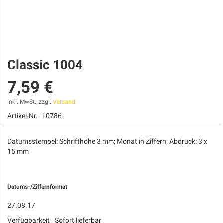
Classic 1004
Zum
Anfang
7,59 €
der
Bildgalerie
springen
inkl. MwSt., zzgl.
Versand
Artikel-Nr.
10786
Datumsstempel: Schrifthöhe 3 mm; Monat in Ziffern; Abdruck: 3 x
15 mm
Datums-/Ziffernformat
27.08.17
Verfügbarkeit
Sofort lieferbar