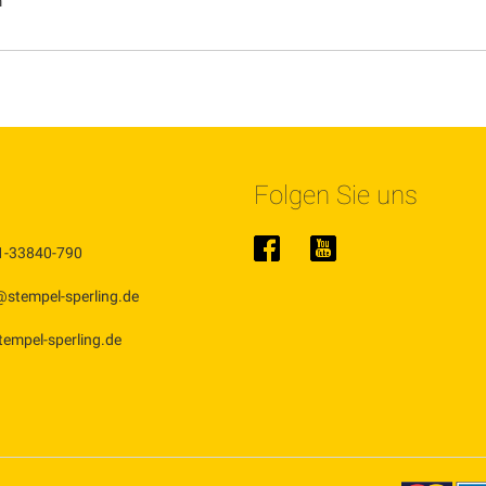
m
Folgen Sie uns
1-33840-790
@stempel-sperling.de
stempel-sperling.de