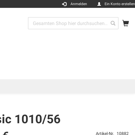
Anmelden
Ein Konto erstellen
Me
Search
Search
sic 1010/56
Artikel-Nr.
10882