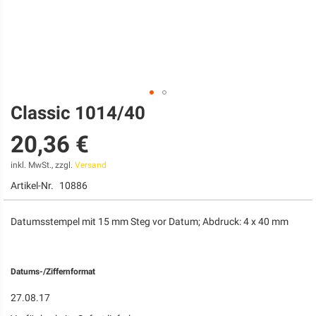
Classic 1014/40
Zum
Anfang
20,36 €
der
Bildgalerie
springen
inkl. MwSt., zzgl.
Versand
Artikel-Nr.
10886
Datumsstempel mit 15 mm Steg vor Datum; Abdruck: 4 x 40 mm
Datums-/Ziffernformat
27.08.17