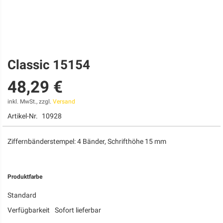
Classic 15154
Zum
Anfang
48,29 €
der
Bildgalerie
springen
inkl. MwSt., zzgl.
Versand
Artikel-Nr.
10928
Ziffernbänderstempel: 4 Bänder, Schrifthöhe 15 mm
Produktfarbe
Standard
Verfügbarkeit
Sofort lieferbar