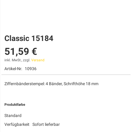
Classic 15184
Zum
Anfang
51,59 €
der
Bildgalerie
springen
inkl. MwSt., zzgl.
Versand
Artikel-Nr.
10936
Ziffernbänderstempel: 4 Bänder, Schrifthöhe 18 mm
Produktfarbe
Standard
Verfügbarkeit
Sofort lieferbar