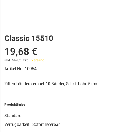
Classic 15510
Zum
Anfang
19,68 €
der
Bildgalerie
springen
inkl. MwSt., zzgl.
Versand
Artikel-Nr.
10964
Ziffernbänderstempel: 10 Bänder, Schrifthöhe 5 mm
Produktfarbe
Standard
Verfügbarkeit
Sofort lieferbar