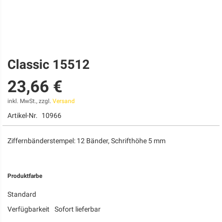
Classic 15512
Zum
Anfang
23,66 €
der
Bildgalerie
springen
inkl. MwSt., zzgl.
Versand
Artikel-Nr.
10966
Ziffernbänderstempel: 12 Bänder, Schrifthöhe 5 mm
Produktfarbe
Standard
Verfügbarkeit
Sofort lieferbar