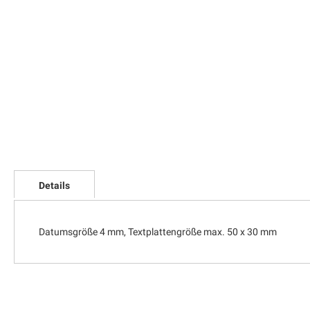
Zum
Anfang
Details
der
Bildgalerie
springen
Datumsgröße 4 mm, Textplattengröße max. 50 x 30 mm