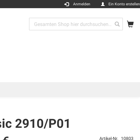
Anmelden
Ein Konto erstellen
Me
Search
Search
sic 2910/P01
Artikel-Nr.
10803