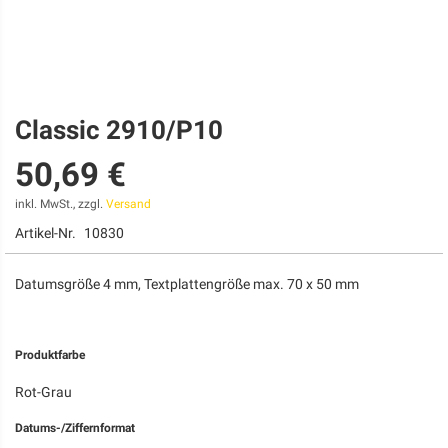
Classic 2910/P10
Zum
Anfang
50,69 €
der
Bildgalerie
springen
inkl. MwSt., zzgl.
Versand
Artikel-Nr.
10830
Datumsgröße 4 mm, Textplattengröße max. 70 x 50 mm
Produktfarbe
Rot-Grau
Datums-/Ziffernformat