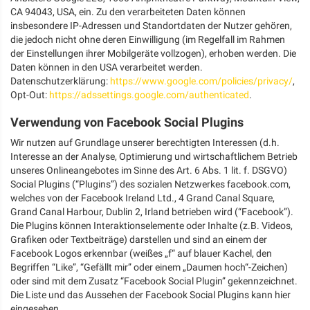
CA 94043, USA, ein. Zu den verarbeiteten Daten können
insbesondere IP-Adressen und Standortdaten der Nutzer gehören,
die jedoch nicht ohne deren Einwilligung (im Regelfall im Rahmen
der Einstellungen ihrer Mobilgeräte vollzogen), erhoben werden. Die
Daten können in den USA verarbeitet werden.
Datenschutzerklärung:
https://www.google.com/policies/privacy/
,
Opt-Out:
https://adssettings.google.com/authenticated
.
Verwendung von Facebook Social Plugins
Wir nutzen auf Grundlage unserer berechtigten Interessen (d.h.
Interesse an der Analyse, Optimierung und wirtschaftlichem Betrieb
unseres Onlineangebotes im Sinne des Art. 6 Abs. 1 lit. f. DSGVO)
Social Plugins (“Plugins”) des sozialen Netzwerkes facebook.com,
welches von der Facebook Ireland Ltd., 4 Grand Canal Square,
Grand Canal Harbour, Dublin 2, Irland betrieben wird (“Facebook”).
Die Plugins können Interaktionselemente oder Inhalte (z.B. Videos,
Grafiken oder Textbeiträge) darstellen und sind an einem der
Facebook Logos erkennbar (weißes „f“ auf blauer Kachel, den
Begriffen “Like”, “Gefällt mir” oder einem „Daumen hoch“-Zeichen)
oder sind mit dem Zusatz “Facebook Social Plugin” gekennzeichnet.
Die Liste und das Aussehen der Facebook Social Plugins kann hier
eingesehen