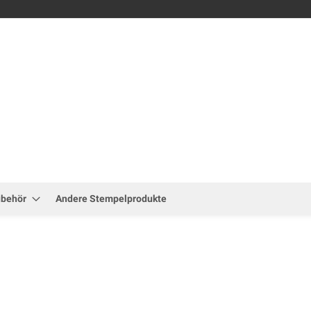
Zum
Inhalt
springen
ubehör
Andere Stempelprodukte