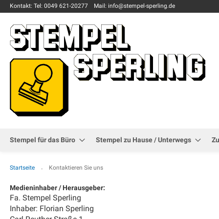
Kontakt:
Tel: 0049
621-20277
Mail: info
@stempel-sperling.de
Stempel für das Büro
Stempel zu Hause / Unterwegs
Z
Startseite
Kontaktieren Sie uns
Medieninhaber / Herausgeber:
Fa. Stempel Sperling
Inhaber: Florian Sperling