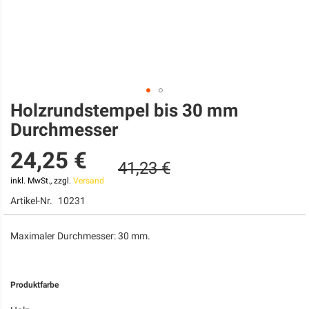
Holzrundstempel bis 30 mm
Zum
Anfang
Durchmesser
der
Bildgalerie
24,25 €
springen
41,23 €
inkl. MwSt., zzgl.
Versand
Artikel-Nr.
10231
Maximaler Durchmesser: 30 mm.
Produktfarbe