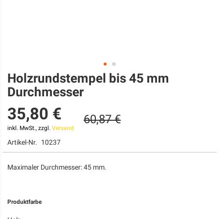
Holzrundstempel bis 45 mm
Zum
Anfang
Durchmesser
der
Bildgalerie
35,80 €
springen
60,87 €
inkl. MwSt., zzgl.
Versand
Artikel-Nr.
10237
Maximaler Durchmesser: 45 mm.
Produktfarbe