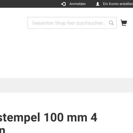
Anmelden
Ein Konto erstellen
Me
Search
Search
stempel 100 mm 4
n