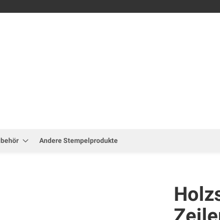
Zum
Inhalt
springen
ubehör
Andere Stempelprodukte
Holz
Zeile