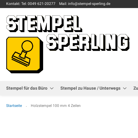
Kontakt:
Tel: 0049
621-20277
Mail: info
@stempel-sperling.de
Stempel für das Büro
Stempel zu Hause / Unterwegs
Z
Startseite
Holzstempel 100 mm 4 Zeilen
Zum
Ende
der
Bildgalerie