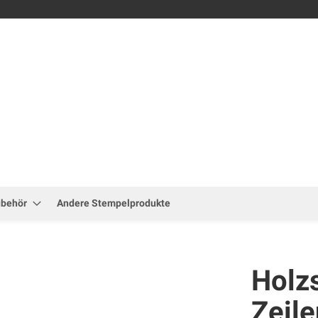
Zum
Inhalt
springen
ubehör
Andere Stempelprodukte
Holz
Zeile