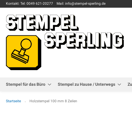
Kontakt:
Tel: 0049
621-20277
Mail: info
@stempel-sperling.de
Stempel für das Büro
Stempel zu Hause / Unterwegs
Z
Startseite
Holzstempel 100 mm 8 Zeilen
Zum
Ende
der
Bildgalerie