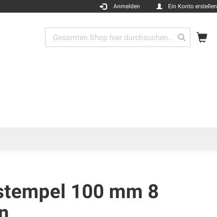
Anmelden
Ein Konto erstellen
Me
Search
Search
stempel 100 mm 8
n