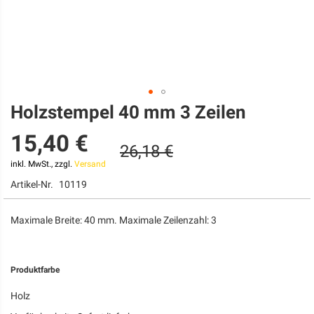
Holzstempel 40 mm 3 Zeilen
Zum
Anfang
15,40 €
der
26,18 €
Bildgalerie
springen
inkl. MwSt., zzgl.
Versand
Artikel-Nr.
10119
Maximale Breite: 40 mm. Maximale Zeilenzahl: 3
Produktfarbe
Holz