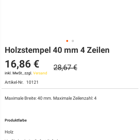
Holzstempel 40 mm 4 Zeilen
Zum
Anfang
16,86 €
der
28,67 €
Bildgalerie
springen
inkl. MwSt., zzgl.
Versand
Artikel-Nr.
10121
Maximale Breite: 40 mm. Maximale Zeilenzahl: 4
Produktfarbe
Holz