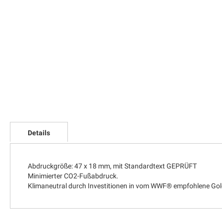
Zum
Anfang
Details
der
Bildgalerie
springen
Abdruckgröße: 47 x 18 mm, mit Standardtext GEPRÜFT
Minimierter CO2-Fußabdruck.
Klimaneutral durch Investitionen in vom WWF® empfohlene Gol