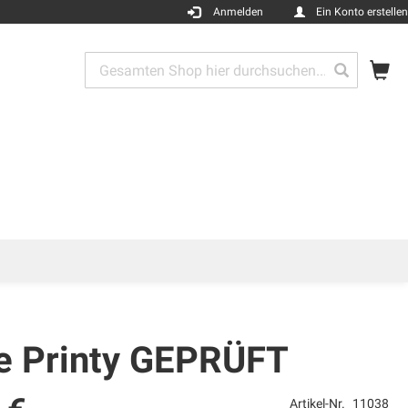
Anmelden
Ein Konto erstellen
Me
Search
Search
ce Printy GEPRÜFT
Artikel-Nr.
11038