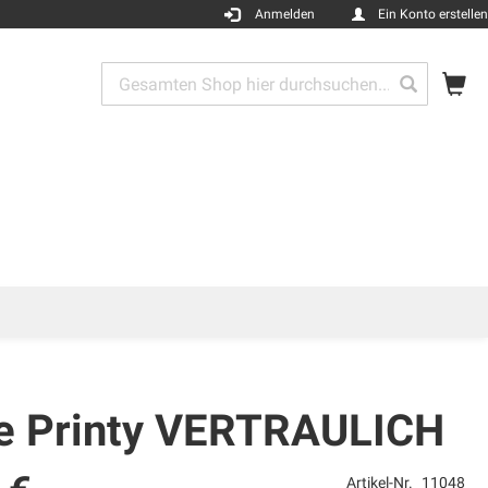
Anmelden
Ein Konto erstellen
Me
Search
Search
ce Printy VERTRAULICH
Artikel-Nr.
11048