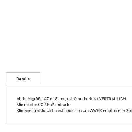
Zum
Anfang
Details
der
Bildgalerie
springen
Abdruckgröße: 47 x 18 mm, mit Standardtext VERTRAULICH
Minimierter CO2-Fußabdruck.
Klimaneutral durch Investitionen in vom WWF® empfohlene Gol