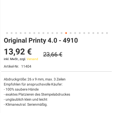
Original Printy 4.0 - 4910
Zum
Anfang
13,92 €
der
23,66 €
Bildgalerie
springen
inkl. MwSt., zzgl.
Versand
Artikel-Nr.
11404
Abdruckgröße: 26 x 9 mm, max. 3 Zeilen
Empfohlen für anspruchsvolle Käufer:
- 100% saubere Hände
- exaktes Platzieren des Stempelabdruckes
- unglaublich klein und leicht
- Klimaneutral. Serienmäßig.