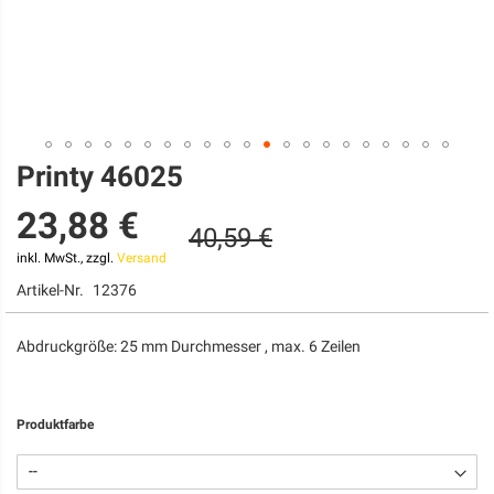
Printy 46025
Zum
Anfang
23,88 €
der
40,59 €
Bildgalerie
springen
inkl. MwSt., zzgl.
Versand
Artikel-Nr.
12376
Abdruckgröße: 25 mm Durchmesser , max. 6 Zeilen
Produktfarbe