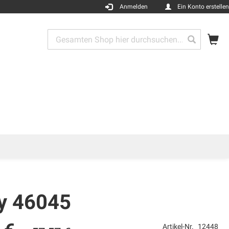
Anmelden
Ein Konto erstellen
Me
Search
Search
ty 46045
Artikel-Nr.
12448