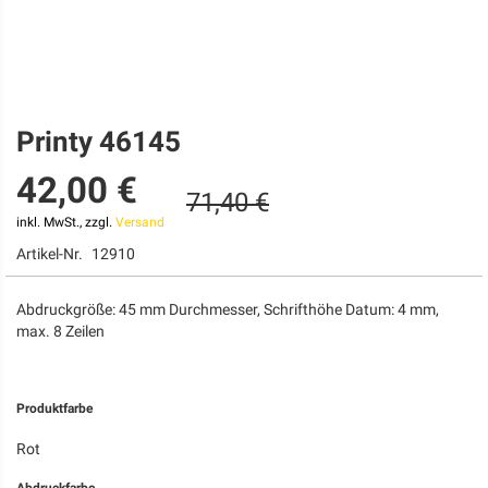
Printy 46145
Zum
Anfang
42,00 €
der
71,40 €
Bildgalerie
springen
inkl. MwSt., zzgl.
Versand
Artikel-Nr.
12910
Abdruckgröße: 45 mm Durchmesser, Schrifthöhe Datum: 4 mm,
max. 8 Zeilen
Produktfarbe
Rot
Abdruckfarbe