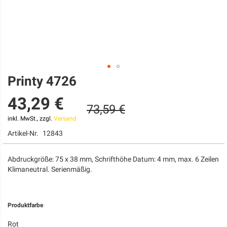
Printy 4726
Zum
Anfang
43,29 €
der
73,59 €
Bildgalerie
springen
inkl. MwSt., zzgl.
Versand
Artikel-Nr.
12843
Abdruckgröße: 75 x 38 mm, Schrifthöhe Datum: 4 mm, max. 6 Zeilen
Klimaneutral. Serienmäßig.
Produktfarbe
Rot