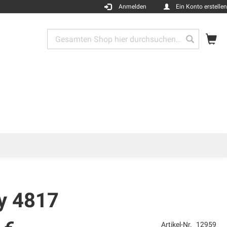
Anmelden
Ein Konto erstellen
Me
Search
Search
ty 4817
Artikel-Nr.
12959