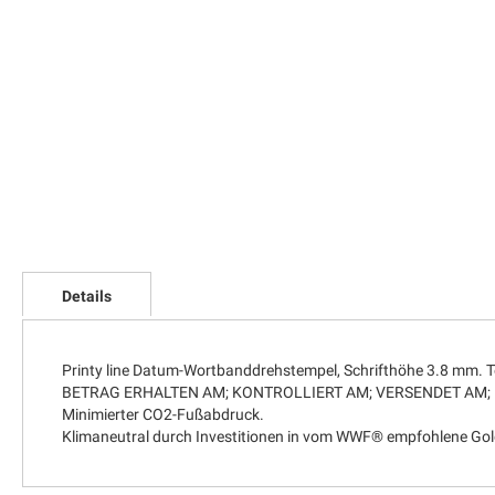
Zum
Anfang
Details
der
Bildgalerie
springen
Printy line Datum-Wortbanddrehstempel, Schrifthöhe 3.8 
BETRAG ERHALTEN AM; KONTROLLIERT AM; VERSENDET AM; 
Minimierter CO2-Fußabdruck.
Klimaneutral durch Investitionen in vom WWF® empfohlene Gol