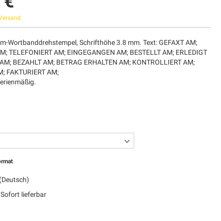
 €
Versand
tum-Wortbanddrehstempel, Schrifthöhe 3.8 mm. Text: GEFAXT AM;
AM; TELEFONIERT AM; EINGEGANGEN AM; BESTELLT AM; ERLEDIGT
AM; BEZAHLT AM; BETRAG ERHALTEN AM; KONTROLLIERT AM;
; FAKTURIERT AM;
Serienmäßig.
ormat
(Deutsch)
Sofort lieferbar