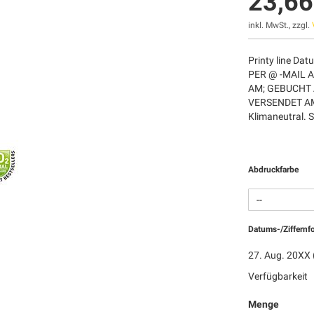
23,66
inkl. MwSt., zzgl.
Printy line Da
PER @ -MAIL 
AM; GEBUCHT 
VERSENDET AM
Klimaneutral. 
Abdruckfarbe
Datums-/Ziffernf
27. Aug. 20XX 
Verfügbarkeit
Menge