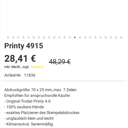
Printy 4915
Zum
Anfang
28,41 €
der
48,29 €
Bildgalerie
springen
inkl. MwSt., zzgl.
Versand
Artikel-Nr.
11836
Abdruckgröße: 70 x 25 mm, max. 7 Zeilen
Empfohlen für anspruchsvolle Käufer:
- Original Trodat Printy 4.0
- 100% saubere Hände
- exaktes Platzieren des Stempelabdruckes
- unglaublich klein und leicht
- Klimaneutral. Serienmäßig.