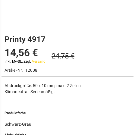
Printy 4917
Zum
Anfang
14,56 €
der
24,75 €
Bildgalerie
springen
inkl. MwSt., zzgl.
Versand
Artikel-Nr.
12008
Abdruckgröße: 50 x 10 mm, max. 2 Zeilen
Klimaneutral. Serienmäßig.
Produktfarbe
Schwarz-Grau
Abdruckfarbe