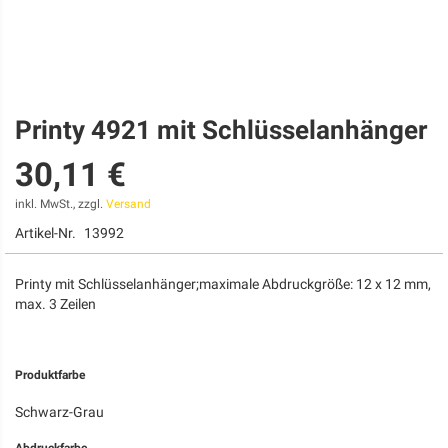
Printy 4921 mit Schlüsselanhänger
Zum
Anfang
30,11 €
der
Bildgalerie
springen
inkl. MwSt., zzgl.
Versand
Artikel-Nr.
13992
Printy mit Schlüsselanhänger;maximale Abdruckgröße: 12 x 12 mm,
max. 3 Zeilen
Produktfarbe
Schwarz-Grau
Abdruckfarbe