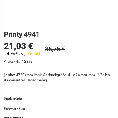
Printy 4941
Zum
Anfang
21,03 €
der
35,75 €
Bildgalerie
springen
inkl. MwSt., zzgl.
Versand
Artikel-Nr.
12298
(bisher 4760) maximale Abdruckgröße: 41 x 24 mm, max. 6 Zeilen
Klimaneutral. Serienmäßig.
Produktfarbe
Schwarz-Grau
Abdruckfarbe