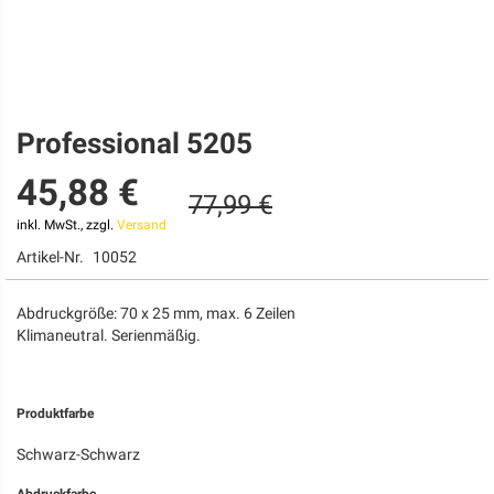
Professional 5205
Zum
Anfang
45,88 €
der
77,99 €
Bildgalerie
springen
inkl. MwSt., zzgl.
Versand
Artikel-Nr.
10052
Abdruckgröße: 70 x 25 mm, max. 6 Zeilen
Klimaneutral. Serienmäßig.
Produktfarbe
Schwarz-Schwarz
Abdruckfarbe