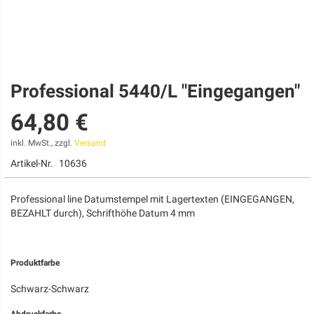
Professional 5440/L "Eingegangen"
Zum
Anfang
64,80 €
der
Bildgalerie
springen
inkl. MwSt., zzgl.
Versand
Artikel-Nr.
10636
Professional line Datumstempel mit Lagertexten (EINGEGANGEN,
BEZAHLT durch), Schrifthöhe Datum 4 mm
Produktfarbe
Schwarz-Schwarz
Abdruckfarbe