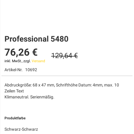
Professional 5480
Zum
Anfang
76,26 €
der
129,64 €
Bildgalerie
springen
inkl. MwSt., zzgl.
Versand
Artikel-Nr.
10692
Abdruckgröße: 68 x 47 mm, Schrifthöhe Datum: 4mm, max. 10
Zeilen Text
Klimaneutral. Serienmäßig.
Produktfarbe
Schwarz-Schwarz