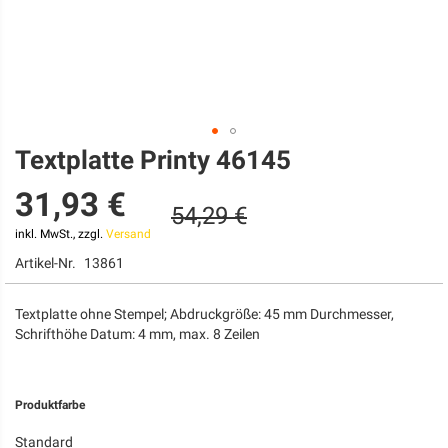
Textplatte Printy 46145
Zum
Anfang
31,93 €
der
54,29 €
Bildgalerie
springen
inkl. MwSt., zzgl.
Versand
Artikel-Nr.
13861
Textplatte ohne Stempel; Abdruckgröße: 45 mm Durchmesser,
Schrifthöhe Datum: 4 mm, max. 8 Zeilen
Produktfarbe
Standard