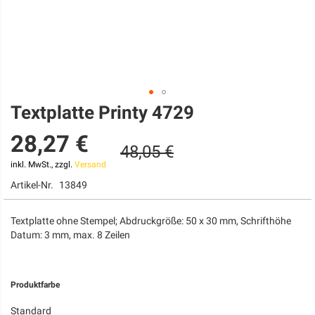
Textplatte Printy 4729
Zum
Anfang
28,27 €
der
48,05 €
Bildgalerie
springen
inkl. MwSt., zzgl.
Versand
Artikel-Nr.
13849
Textplatte ohne Stempel; Abdruckgröße: 50 x 30 mm, Schrifthöhe
Datum: 3 mm, max. 8 Zeilen
Produktfarbe
Standard